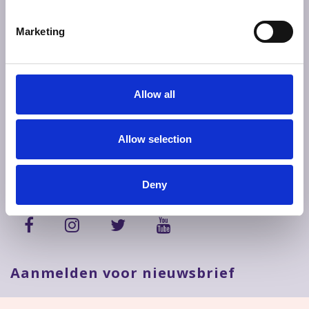
Nederland
Marketing
Stadhuisplein 10
5611 EM Eindhoven, Eindhoven Centrum
Nederland
Allow all
T: 073 - 6847315
Allow selection
E: info@atskliniek.nl
Deny
Aanmelden voor nieuwsbrief