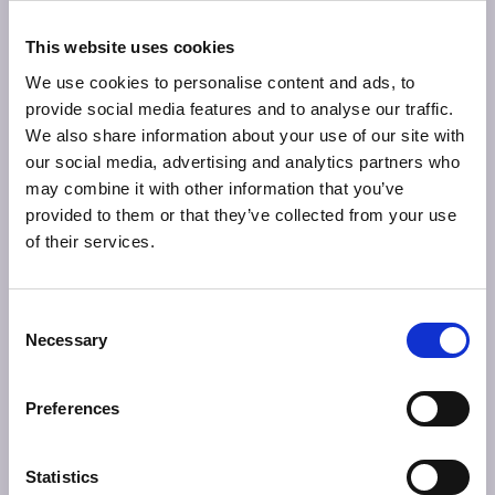
specialisten staan van consult tot en met nazorg voor
u klaar.
This website uses cookies
We use cookies to personalise content and ads, to
Populaire behandelingen
provide social media features and to analyse our traffic.
We also share information about your use of our site with
Borstvergroting
our social media, advertising and analytics partners who
Fillers
may combine it with other information that you’ve
Liposculpture (liposuctie)
provided to them or that they’ve collected from your use
miraDry (Overmatig zweten)
of their services.
Ooglidcorrectie
ATS Kliniek Eindhoven
Consent
Necessary
Selection
Contact
ATS-Kliniek
Preferences
Wolput 30
Statistics
5251 CG Vlijmen, Noord-Brabant