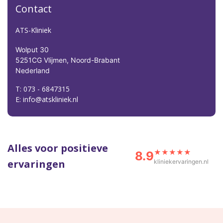
Contact
ATS-Kliniek
Wolput 30
5251CG Vlijmen, Noord-Brabant
Nederland
T: 073 - 6847315
E: info@atskliniek.nl
Alles voor positieve
★★★★★
8.9
ervaringen
kliniekervaringen.nl