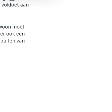
t voldoet aan
woon moet
 er ook een
spuiten van
.