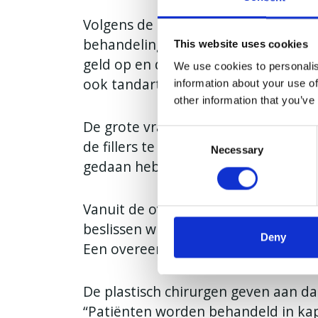
Volgens de Nederlandse wet mag ie
behandelingen uitvoeren. Dit beteken
This website uses cookies
geld op en dus zijn er meer artsen 
We use cookies to personalis
ook tandartsen en urologen.
information about your use of
other information that you’ve
De grote vraag is eigenlijk niet wi
Consent
de fillers te plaatsen. Hierin staan d
Necessary
Selection
gedaan hebben, lijnrecht tegenover
Vanuit de overheid is er aangegeve
beslissen wie wel en niet mag spuite
Deny
Een overeenkomst sluiten is tot nu
De plastisch chirurgen geven aan dat
“Patiënten worden behandeld in kap