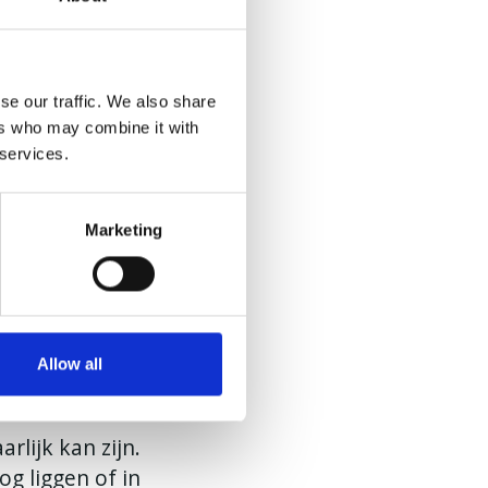
tische
k flink wat
tologen, maar
se our traffic. We also share
ers who may combine it with
 services.
am genoeg is om
ch chirurgie’
Marketing
en moeten
an uitvoeren.
Allow all
rlijk kan zijn.
g liggen of in