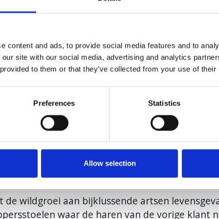
dereen die geneeskunde heeft gestudeerd cosme
t dat iedere basisarts ‘bevoegd’ is. Het levert oo
die bijklussen. Onder hen zijn bijvoorbeeld derma
e content and ads, to provide social media features and to analy
 our site with our social media, advertising and analytics partn
 provided to them or that they’ve collected from your use of their
e er bevoegd is, maar wie er daadwerkelijk bekwa
e plastisch chirurgen, die een specialisatie ‘plastis
Preferences
Statistics
 de cosmetische artsen.
n dat de verschillende beroepsverenigingen sam
n. Op basis daarvan zal de inspectie controles ga
Allow selection
 toe een moeizaam proces gebleken.
 de wildgroei aan bijklussende artsen levensgevaa
persstoelen waar de haren van de vorige klant no