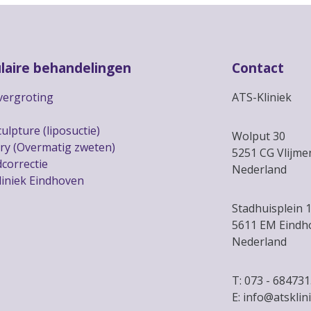
laire behandelingen
Contact
vergroting
ATS-Kliniek
ulpture (liposuctie)
Wolput 30
ry (Overmatig zweten)
5251 CG Vlijm
correctie
Nederland
liniek Eindhoven
Stadhuisplein 
5611 EM Eindh
Nederland
T: 073 - 68473
E: info@atsklini