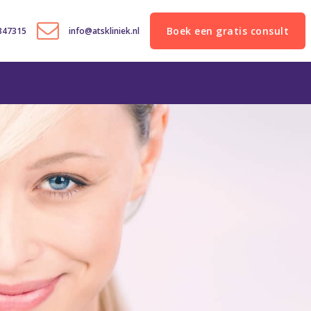
Boek een gratis consult
6847315
info@atskliniek.nl