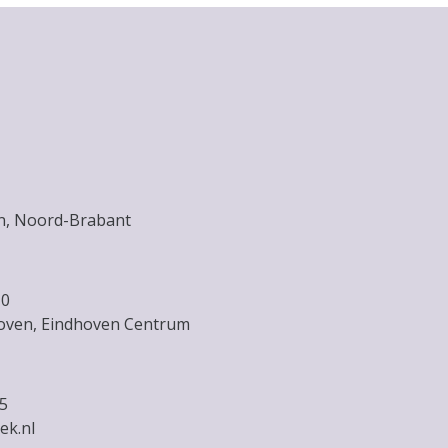
en, Noord-Brabant
10
oven, Eindhoven Centrum
15
ek.nl