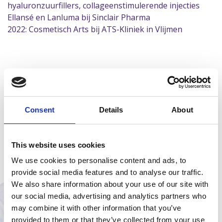
hyaluronzuurfillers, collageenstimulerende injecties
Ellansé en Lanluma bij Sinclair Pharma
2022: Cosmetisch Arts bij ATS-Kliniek in Vlijmen
Dr. D. Alekseev Cosmetisch
arts
Consent
Details
About
Specialisme
Injectables, Fillers, Skinboosters,
This website uses cookies
Spierontspanners, Profhilo, Collageen
Boosters
We use cookies to personalise content and ads, to
provide social media features and to analyse our traffic.
Ervaring
Ruim 15 jaar BIG-nummer 29917014201
We also share information about your use of our site with
our social media, advertising and analytics partners who
info@atskliniek.nl
may combine it with other information that you’ve
Altijd persoonlijk beantwoord
provided to them or that they’ve collected from your use