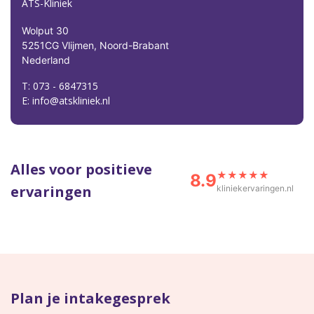
ATS-Kliniek
Wolput 30
5251CG Vlijmen, Noord-Brabant
Nederland
T: 073 - 6847315
E: info@atskliniek.nl
Alles voor positieve
★★★★★
8.9
ervaringen
kliniekervaringen.nl
Plan je intakegesprek