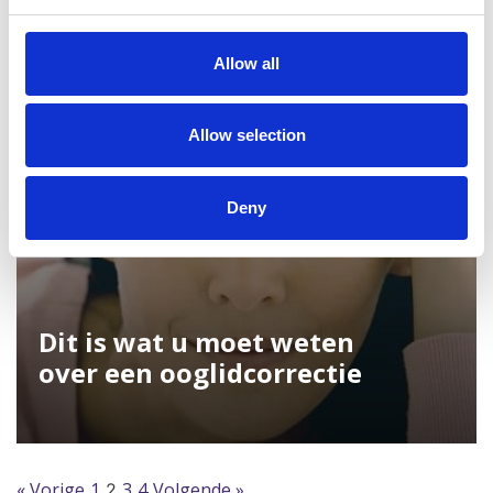
Mijn eerste keer fillers!
Allow all
Allow selection
Deny
Dit is wat u moet weten
over een ooglidcorrectie
« Vorige
1
3
4
Volgende »
2